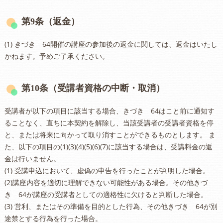
第9条（返金）
(1) きづき 64開催の講座の参加後の返金に関しては、返金はいたし
かねます。予めご了承ください。
第10条（受講者資格の中断・取消）
受講者が以下の項目に該当する場合、きづき 64はこと前に通知す
ることなく、直ちに本契約を解除し、当該受講者の受講者資格を停
と、または将来に向かって取り消すことができるものとします。 ま
た、以下の項目の(1)(3)(4)(5)(6)(7)に該当する場合は、受講料金の返
金は行いません。
(1) 受講申込において、虚偽の申告を行ったことが判明した場合。
(2)講座内容を適切に理解できない可能性がある場合。その他きづ
き 64が講座の受講者としての適格性に欠けると判断した場合。
(3) 営利、またはその準備を目的とした行為、その他きづき 64が別
途禁とする行為を行った場合。