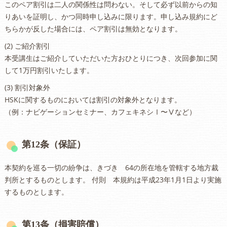
このペア割引は二人の関係性は問わない。そして必ず以前からの知
りあいを証明し、かつ同時申し込みに限ります。申し込み規約にど
ちらかが反した場合には、ペア割引は無効となります。
(2) ご紹介割引
本受講生はご紹介していただいた方おひとりにつき、次回参加に関
して1万円割引いたします。
(3) 割引対象外
HSKに関するものにおいては割引の対象外となります。
（例：ナビゲーションセミナー、カフェキネシⅠ〜Ⅴなど）
第12条（保証）
本契約を巡る一切の紛争は、きづき 64の所在地を管轄する地方裁
判所とするものとします。 付則 本規約は平成23年1月1日より実施
するものとします。
第13条（損害賠償）