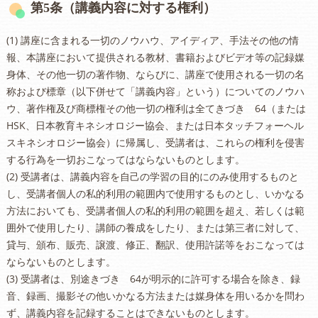
第5条（講義内容に対する権利）
(1) 講座に含まれる一切のノウハウ、アイディア、手法その他の情
報、本講座において提供される教材、書籍およびビデオ等の記録媒
身体、その他一切の著作物、ならびに、講座で使用される一切の名
称および標章（以下併せて「講義内容」という）についてのノウハ
ウ、著作権及び商標権その他一切の権利は全てきづき 64（または
HSK、日本教育キネシオロジー協会、または日本タッチフォーヘル
スキネシオロジー協会）に帰属し、受講者は、これらの権利を侵害
する行為を一切おこなってはならないものとします。
(2) 受講者は、講義内容を自己の学習の目的にのみ使用するものと
し、受講者個人の私的利用の範囲内で使用するものとし、いかなる
方法においても、受講者個人の私的利用の範囲を超え、若しくは範
囲外で使用したり、講師の養成をしたり、または第三者に対して、
貸与、頒布、販売、譲渡、修正、翻訳、使用許諾等をおこなっては
ならないものとします。
(3) 受講者は、別途きづき 64が明示的に許可する場合を除き、録
音、録画、撮影その他いかなる方法または媒身体を用いるかを問わ
ず、講義内容を記録することはできないものとします。