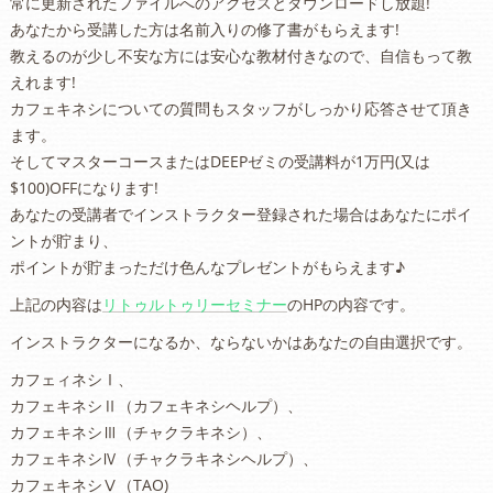
常に更新されたファイルへのアクセスとダウンロードし放題!
​あなたから受講した方は名前入りの修了書がもらえます!
教えるのが少し不安な方には安心な教材付きなので、自信もって教
えれます!
カフェキネシについての質問もスタッフがしっかり応答させて頂き
ます。
そしてマスターコースまたはDEEPゼミの受講料が1万円(又は
$100)OFFになります!
あなたの受講者でインストラクター登録された場合はあなたにポイ
ントが貯まり、
ポイントが貯まっただけ色んなプレゼントがもらえます♪
上記の内容は
リトゥルトゥリーセミナー
のHPの内容です。
インストラクターになるか、ならないかはあなたの自由選択です。
カフェィネシⅠ、
カフェキネシⅡ（カフェキネシヘルプ）、
カフェキネシⅢ（チャクラキネシ）、
カフェキネシⅣ（チャクラキネシヘルプ）、
カフェキネシⅤ（TAO)