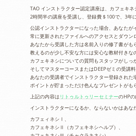
TAO インストラクター認定講座は、カフェキネ
2時間半の講座を受講し、登録費＄100で、3年
公認インストラクターになった場合、あなたが
常に更新されたファイルへのアクセスとダウンロ
​あなたから受講した方は名前入りの修了書がもら
教えるのが少し不安な方には安心な教材付きなの
カフェキネシについての質問もスタッフがしっ
そしてマスターコースまたはDEEPゼミの受講料が1
あなたの受講者でインストラクター登録された
ポイントが貯まっただけ色んなプレゼントがも
上記の内容は
リトゥルトゥリーセミナー
のHP
インストラクターになるか、ならないかはあな
カフェィネシⅠ、
カフェキネシⅡ（カフェキネシヘルプ）、
カフェキネシⅢ（チャクラキネシ）、