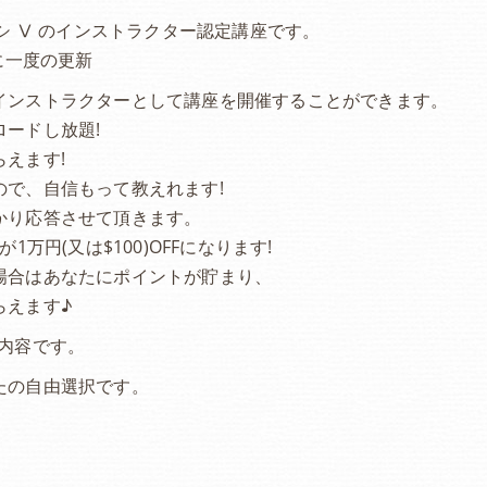
シ Ⅴ のインストラクター認定講座です。
キネシオロジーを使ったジャグリング講座
ディエンチャン(顔反射療法)
に一度の更新
マインドスケープモデル セ
インストラクターとして講座を開催することができます。
ードし放題!
遺伝子易経 『変容の活性化
えます!
で、自信もって教えれます!
かり応答させて頂きます。
万円(又は$100)OFFになります!
場合はあなたにポイントが貯まり、
らえます♪
の内容です。
たの自由選択です。