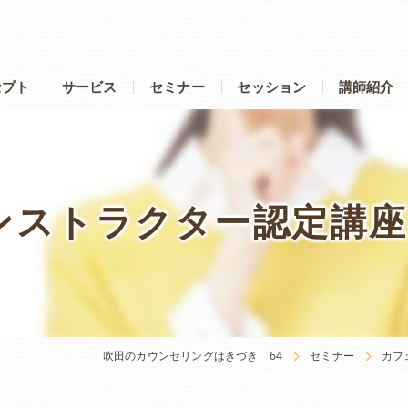
セプト
サービス
セミナー
セッション
講師紹介
ブレインジム101 セミナー
キネシオロジー(タッチ・フ
OBO セミナー
ブレインジム101 セッション
インストラクター認定講
ビジョン・サークル セミナー
OBO セッション
ダブル・ドゥドゥル・プレイ セミナー
インデプス セッション
タッチ・フォー・ヘルス セミナー
カフェキネシ セッション
ナビゲーション セミナー
フェイシャル・ハーモニー・
吹田のカウンセリングはきづき 64
セミナー
カフ
カフェキネシ セミナー
TFT(EFT)セッション